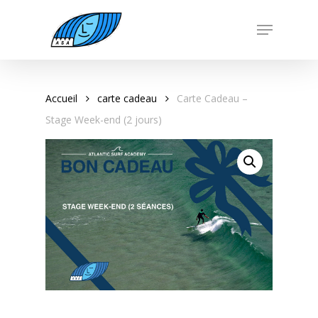
Skip
Menu
to
Close
main
Menu
content
Accueil
carte cadeau
Carte Cadeau –
Stage Week-end (2 jours)