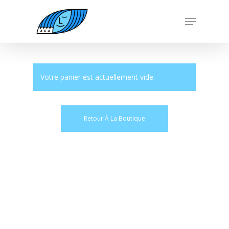
Skip
Menu
to
Close
main
Menu
content
Votre panier est actuellement vide.
Retour À La Boutique